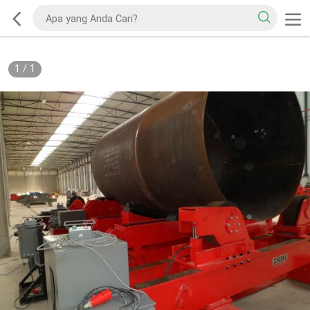
1
/
1