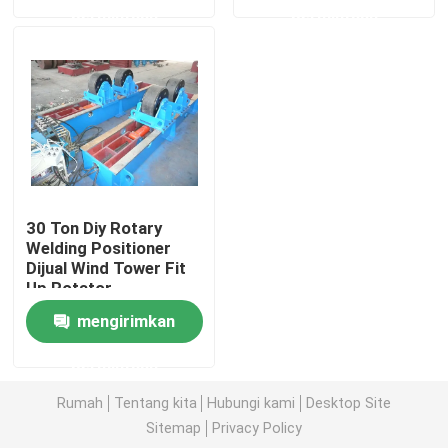
permintaan
permintaan
Tur Pabrik
Kontrol kualitas
Hubungi kami
30 Ton Diy Rotary
Berita
Welding Positioner
Dijual Wind Tower Fit
Up Rotator
kasus
mengirimkan
permintaan
Rotator Pengelasan Self Aligned
Rumah
Tentang kita
Hubungi kami
Desktop Site
Sitemap
Privacy Policy
Rotator Pengelasan Pipa