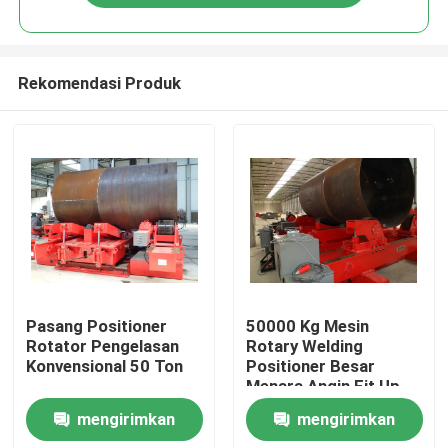
Rekomendasi Produk
Rumah
Pasang Positioner
50000 Kg Mesin
Rotator Pengelasan
Rotary Welding
Konvensional 50 Ton
Positioner Besar
Produk
Menara Angin Fit Up
Welding Rotator
mengirimkan
mengirimkan
Tentang kami