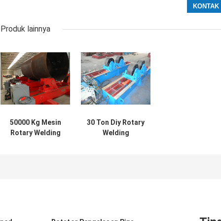
Produk lainnya
50000 Kg Mesin
30 Ton Diy Rotary
Rotary Welding
Welding
Positioner Besar
Positioner Dijual
Menara Angin Fit
Wind Tower Fit Up
Up Welding
Rotator
Rotator