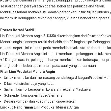
Rotator pengelasan seri menyerap keunggulan produk serupa di dalam 
sesuai dengan persyaratan operasi beberapa pabrik bejana tekan.
Menurut standar mekanis, itu adalah perangkat untuk tujuan khusus 
Ini memiliki keunggulan teknologi canggih, kualitas handal dan operas
Proses Rotasi Stabil
Lini Produksi Menara Angin ZHGK50 dikembangkan dari Rotator Konven
Menara angin biasanya terdiri dari lebih dari 20 bagian pipa.Pelangga
mereka seperti ini, mereka perlu membeli banyak rotator dan crane k
Lini Produksi Menara Angin ini dapat membantu pelanggan untuk m
+2.Dengan cara ini, pelanggan hanya membutuhkan beberapa jalur pr
menghasilkan beberapa menara pada saat yang bersamaan.
Fitur Linc Produksi Menara Angin
Untuk memutar dan memasang benda kerja di bagian
Produksi Men
Dilas, konstruksi baja yang kuat.
Sistem kontrol kecepatan konversi frekuensi Yaskawa.
Schneider, komponen listrik Siemens.
Desain kompak dan kuat, mudah dioperasikan.
Lingkup Pengiriman Lini Produksi Menara Angin