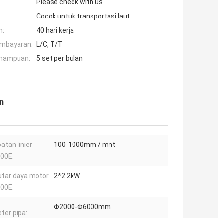
Please check with us
Cocok untuk transportasi laut
n:
40 hari kerja
embayaran:
L/C, T/T
mampuan:
5 set per bulan
n
atan linier
100-1000mm / mnt
00E:
tar daya motor
2*2.2kW
00E:
Φ2000-Φ6000mm
ter pipa: