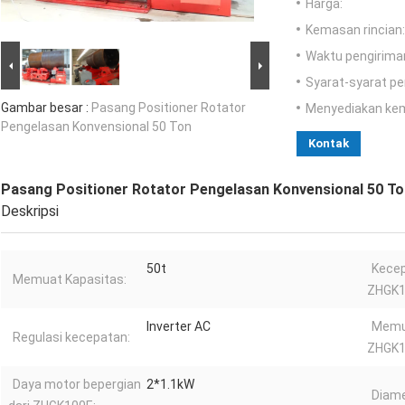
Harga:
Kemasan rincian:
Waktu pengirima
Syarat-syarat p
Gambar besar :
Pasang Positioner Rotator
Menyediakan ke
Pengelasan Konvensional 50 Ton
Kontak
Pasang Positioner Rotator Pengelasan Konvensional 50 To
Deskripsi
50t
Kecep
Memuat Kapasitas:
ZHGK1
Inverter AC
Memu
Regulasi kecepatan:
ZHGK1
Daya motor bepergian
2*1.1kW
Diame