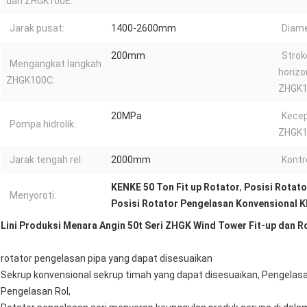
dari ZHGK100E:
Jarak pusat:
1400-2600mm
Diamet
200mm
Strok
Mengangkat langkah
horizo
ZHGK100C:
ZHGK1
20MPa
Kecep
Pompa hidrolik:
ZHGK1
Jarak tengah rel:
2000mm
Kontr
KENKE 50 Ton Fit up Rotator
,
Posisi Rotat
Menyoroti:
Posisi Rotator Pengelasan Konvensional 
Lini Produksi Menara Angin 50t Seri ZHGK Wind Tower Fit-up dan R
rotator pengelasan pipa yang dapat disesuaikan
Sekrup konvensional sekrup timah yang dapat disesuaikan, Pengelasan 
Pengelasan Rol,