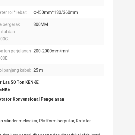
er rol * lebar:
Φ450mm*180/360mm
e bergerak
300MM
ntal dari
00C:
atan perjalanan
200-2000mm/mnt
00E:
ol panjang kabel:
25 m
or Las 50 Ton KENKE
,
KENKE
otator Konvensional Pengelasan​
silinder melingkar, Platform berputar, Rotator