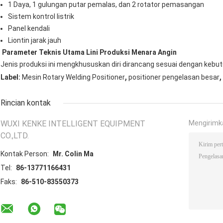
1 Daya, 1 gulungan putar pemalas, dan 2 rotator pemasangan
Sistem kontrol listrik
Panel kendali
Liontin jarak jauh
Parameter Teknis Utama Lini Produksi Menara Angin
Jenis produksi ini mengkhususkan diri dirancang sesuai dengan kebu
,
,
Label:
Mesin Rotary Welding Positioner
positioner pengelasan besar
Rincian kontak
WUXI KENKE INTELLIGENT EQUIPMENT
Mengirimk
CO.,LTD.
Kontak Person:
Mr. Colin Ma
Tel:
86-13771166431
Faks:
86-510-83550373