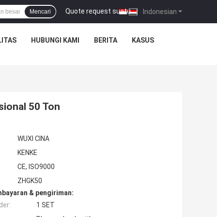
Quote request suatu
|
Indonesian
Mencari
ITAS
HUBUNGI KAMI
BERITA
KASUS
sional 50 Ton
WUXI CINA
KENKE
CE, ISO9000
ZHGK50
mbayaran & pengiriman:
der:
1 SET