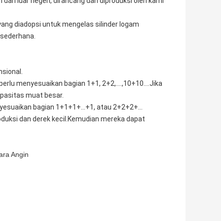
dan luar negeri, dirancang dan diproduksi oleh kami
yang diadopsi untuk mengelas silinder logam
i sederhana.
sional.
n perlu menyesuaikan bagian 1+1, 2+2,….,10+10….Jika
apasitas muat besar.
enyesuaikan bagian 1+1+1+…+1, atau 2+2+2+…
oduksi dan derek kecil.Kemudian mereka dapat
ara Angin